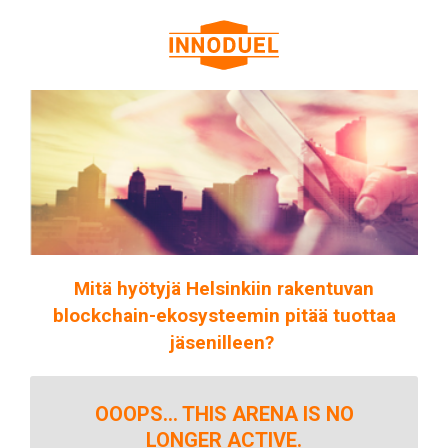
Mitä hyötyjä Helsinkiin rakentuvan
blockchain-ekosysteemin pitää tuottaa
jäsenilleen?
OOOPS... THIS ARENA IS NO
LONGER ACTIVE.